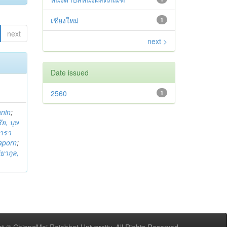
เชียงใหม่
1
next
next >
Date issued
2560
1
anin
;
ย, บุษ
ารา
taporn
;
ิยากุล,