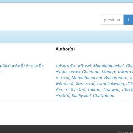
previous
1
Author(s)
ผลิตภัณฑ์หนึ่งตำบลหนึ่ง
มหัทธนชัย, ชนินทร์
;
Mahatthanachai, Ch
่
ชุ่มอุ่น, มานพ
;
Chum-un, Manop
;
มหัทธนชั
ราภรณ์
;
Mahatthanachai, Butsaraporn
;
ธ
พิทักษ์วงศ์, จิตราภรณ์
;
Tarapitakwong, Jit
ต๊ะการ, ทิวาวัลย์
;
Takran, Tiwawan
;
เกียรต
ชัยทัศน์
;
Kiattiyakul, Chaiyathad