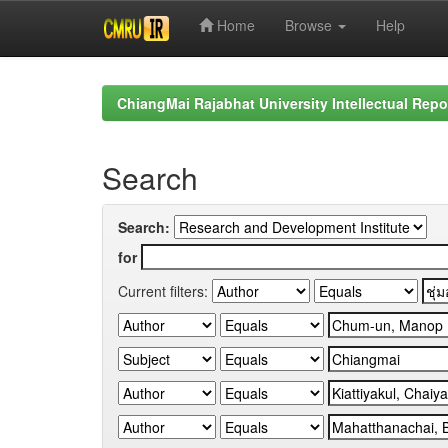
Home
Browse
Help
Skip
navigation
ChiangMai Rajabhat University Intellectual Repo
Search
Search:
for
Current filters: