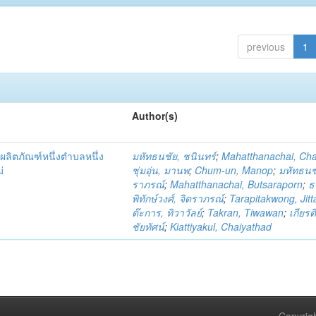
previous
1
Author(s)
ผลิตภัณฑ์หนึ่งตำบลหนึ่ง
มหัทธนชัย, ชนินทร์
;
Mahatthanachai, Ch
่
ชุ่มอุ่น, มานพ
;
Chum-un, Manop
;
มหัทธนชั
ราภรณ์
;
Mahatthanachai, Butsaraporn
;
ธ
พิทักษ์วงศ์, จิตราภรณ์
;
Tarapitakwong, Jit
ต๊ะการ, ทิวาวัลย์
;
Takran, Tiwawan
;
เกียรต
ชัยทัศน์
;
Kiattiyakul, Chaiyathad