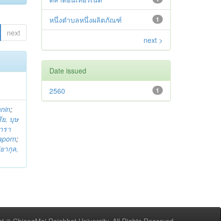
หนึ่งตำบลหนึ่งผลิตภัณฑ์
1
next
next >
Date issued
2560
1
anin
;
ย, บุษ
ารา
taporn
;
ิยากุล,