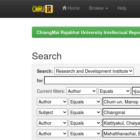
Home
Browse
Help
Skip
navigation
ChiangMai Rajabhat University Intellectual Repo
Search
Search:
for
Current filters: