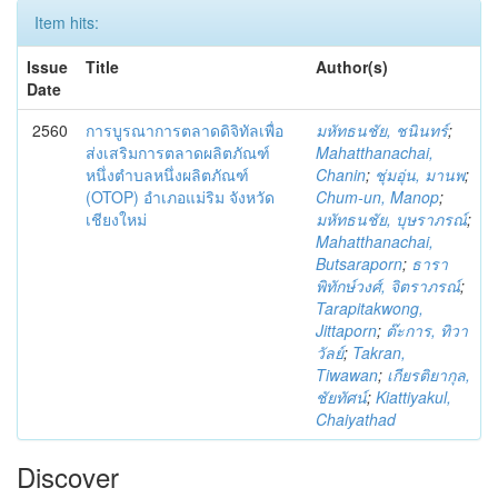
Item hits:
Issue
Title
Author(s)
Date
2560
การบูรณาการตลาดดิจิทัลเพื่อ
มหัทธนชัย, ชนินทร์
;
ส่งเสริมการตลาดผลิตภัณฑ์
Mahatthanachai,
หนึ่งตำบลหนึ่งผลิตภัณฑ์
Chanin
;
ชุ่มอุ่น, มานพ
;
(OTOP) อำเภอแม่ริม จังหวัด
Chum-un, Manop
;
เชียงใหม่
มหัทธนชัย, บุษราภรณ์
;
Mahatthanachai,
Butsaraporn
;
ธารา
พิทักษ์วงศ์, จิตราภรณ์
;
Tarapitakwong,
Jittaporn
;
ต๊ะการ, ทิวา
วัลย์
;
Takran,
Tiwawan
;
เกียรติยากุล,
ชัยทัศน์
;
Kiattiyakul,
Chaiyathad
Discover