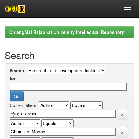
Skip
navigation
ChiangMai Rajabhat University Intellectual Repository
Search
Search:
for
Current filters: