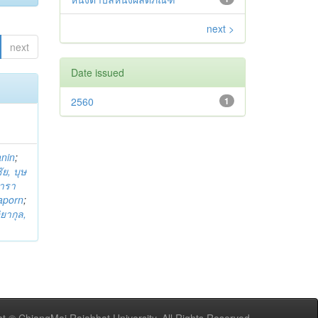
next >
next
Date issued
2560
1
anin
;
ย, บุษ
ารา
taporn
;
ิยากุล,