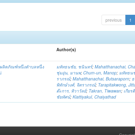
previous
1
Author(s)
ผลิตภัณฑ์หนึ่งตำบลหนึ่ง
มหัทธนชัย, ชนินทร์
;
Mahatthanachai, Ch
่
ชุ่มอุ่น, มานพ
;
Chum-un, Manop
;
มหัทธนชั
ราภรณ์
;
Mahatthanachai, Butsaraporn
;
ธ
พิทักษ์วงศ์, จิตราภรณ์
;
Tarapitakwong, Jit
ต๊ะการ, ทิวาวัลย์
;
Takran, Tiwawan
;
เกียรต
ชัยทัศน์
;
Kiattiyakul, Chaiyathad