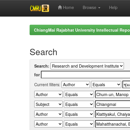
Home
Browse
Help
Skip
navigation
ChiangMai Rajabhat University Intellectual Repo
Search
Search:
for
Current filters: