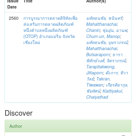
Issue
Title
Author(s)
Date
2560
การบูรณาการตลาดดิจิทัลเพื่อ
มหัทธนชัย, ชนินทร์
;
ส่งเสริมการตลาดผลิตภัณฑ์
Mahatthanachai,
หนึ่งตำบลหนึ่งผลิตภัณฑ์
Chanin
;
ชุ่มอุ่น, มานพ
;
(OTOP) อำเภอแม่ริม จังหวัด
Chum-un, Manop
;
เชียงใหม่
มหัทธนชัย, บุษราภรณ์
;
Mahatthanachai,
Butsaraporn
;
ธารา
พิทักษ์วงศ์, จิตราภรณ์
;
Tarapitakwong,
Jittaporn
;
ต๊ะการ, ทิวา
วัลย์
;
Takran,
Tiwawan
;
เกียรติยากุล,
ชัยทัศน์
;
Kiattiyakul,
Chaiyathad
Discover
Author