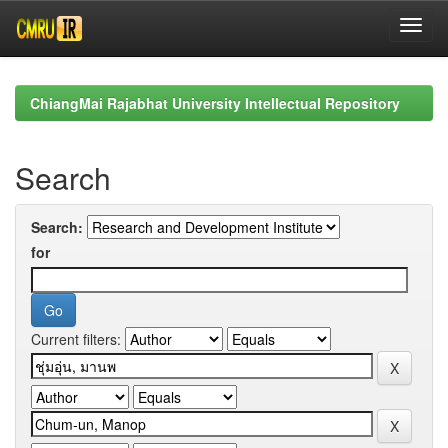
Skip
navigation
ChiangMai Rajabhat University Intellectual Repository
Search
Search:
for
Current filters: