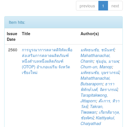
previous
1
next
Item hits:
Issue
Title
Author(s)
Date
2560
การบูรณาการตลาดดิจิทัลเพื่อ
มหัทธนชัย, ชนินทร์
;
ส่งเสริมการตลาดผลิตภัณฑ์
Mahatthanachai,
หนึ่งตำบลหนึ่งผลิตภัณฑ์
Chanin
;
ชุ่มอุ่น, มานพ
;
(OTOP) อำเภอแม่ริม จังหวัด
Chum-un, Manop
;
เชียงใหม่
มหัทธนชัย, บุษราภรณ์
;
Mahatthanachai,
Butsaraporn
;
ธารา
พิทักษ์วงศ์, จิตราภรณ์
;
Tarapitakwong,
Jittaporn
;
ต๊ะการ, ทิวา
วัลย์
;
Takran,
Tiwawan
;
เกียรติยากุล,
ชัยทัศน์
;
Kiattiyakul,
Chaiyathad