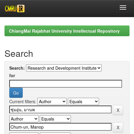
Skip
navigation
ChiangMai Rajabhat University Intellectual Repository
Search
Search:
for
Current filters: