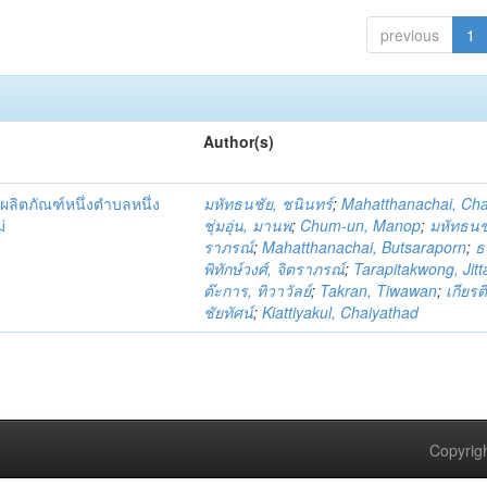
previous
1
Author(s)
ผลิตภัณฑ์หนึ่งตำบลหนึ่ง
มหัทธนชัย, ชนินทร์
;
Mahatthanachai, Ch
่
ชุ่มอุ่น, มานพ
;
Chum-un, Manop
;
มหัทธนชั
ราภรณ์
;
Mahatthanachai, Butsaraporn
;
ธ
พิทักษ์วงศ์, จิตราภรณ์
;
Tarapitakwong, Jit
ต๊ะการ, ทิวาวัลย์
;
Takran, Tiwawan
;
เกียรต
ชัยทัศน์
;
Kiattiyakul, Chaiyathad
Copyrigh