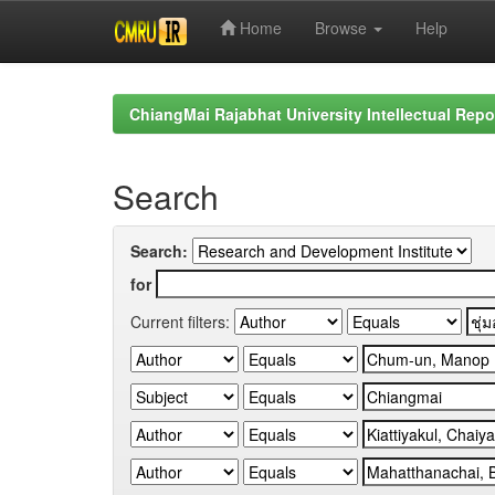
Home
Browse
Help
Skip
navigation
ChiangMai Rajabhat University Intellectual Repo
Search
Search:
for
Current filters: