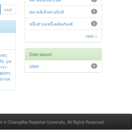
next
ตลาดอิเล็กทรอนิกส์
1
หนึ่งตำบลหนึ่งผลิตภัณฑ์
1
next >
Date issued
anin
;
ย, บุษ
2560
1
ารา
taporn
;
ิยากุล,
t © ChiangMai Rajabhat University. All Rights Reserved.