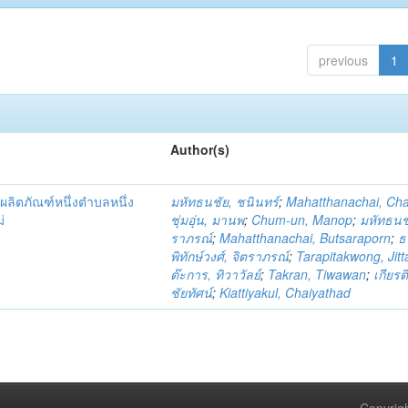
previous
1
Author(s)
ผลิตภัณฑ์หนึ่งตำบลหนึ่ง
มหัทธนชัย, ชนินทร์
;
Mahatthanachai, Ch
่
ชุ่มอุ่น, มานพ
;
Chum-un, Manop
;
มหัทธนชั
ราภรณ์
;
Mahatthanachai, Butsaraporn
;
ธ
พิทักษ์วงศ์, จิตราภรณ์
;
Tarapitakwong, Jit
ต๊ะการ, ทิวาวัลย์
;
Takran, Tiwawan
;
เกียรต
ชัยทัศน์
;
Kiattiyakul, Chaiyathad