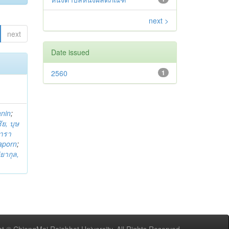
next >
next
Date issued
2560
1
anin
;
ย, บุษ
ารา
taporn
;
ิยากุล,