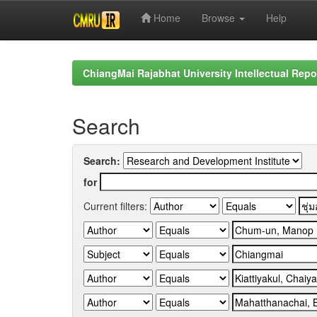
Home
Browse
Help
Skip
navigation
ChiangMai Rajabhat University Intellectual Repo
Search
Search:
for
Current filters: