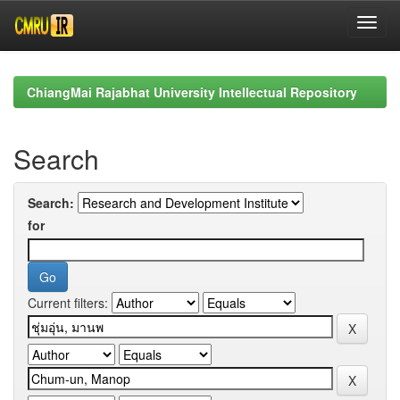
Skip
navigation
ChiangMai Rajabhat University Intellectual Repository
Search
Search:
for
Current filters: