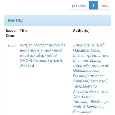
previous
1
next
Item hits:
Issue
Title
Author(s)
Date
2560
การบูรณาการตลาดดิจิทัลเพื่อ
มหัทธนชัย, ชนินทร์
;
ส่งเสริมการตลาดผลิตภัณฑ์
Mahatthanachai,
หนึ่งตำบลหนึ่งผลิตภัณฑ์
Chanin
;
ชุ่มอุ่น, มานพ
;
(OTOP) อำเภอแม่ริม จังหวัด
Chum-un, Manop
;
เชียงใหม่
มหัทธนชัย, บุษราภรณ์
;
Mahatthanachai,
Butsaraporn
;
ธารา
พิทักษ์วงศ์, จิตราภรณ์
;
Tarapitakwong,
Jittaporn
;
ต๊ะการ, ทิวา
วัลย์
;
Takran,
Tiwawan
;
เกียรติยากุล,
ชัยทัศน์
;
Kiattiyakul,
Chaiyathad