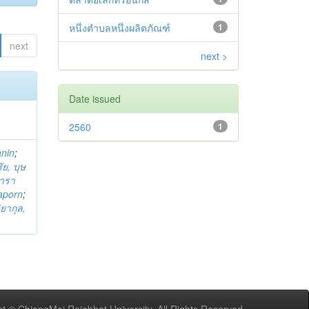
หนึ่งตำบลหนึ่งผลิตภัณฑ์
1
next
next >
Date issued
2560
1
anin
;
ย, บุษ
ารา
taporn
;
ิยากุล,