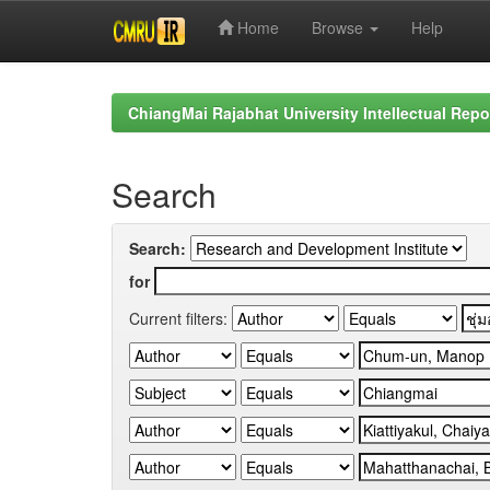
Home
Browse
Help
Skip
navigation
ChiangMai Rajabhat University Intellectual Repo
Search
Search:
for
Current filters: