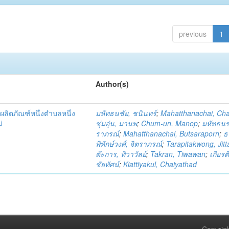
previous
1
Author(s)
ผลิตภัณฑ์หนึ่งตำบลหนึ่ง
มหัทธนชัย, ชนินทร์
;
Mahatthanachai, Ch
่
ชุ่มอุ่น, มานพ
;
Chum-un, Manop
;
มหัทธนชั
ราภรณ์
;
Mahatthanachai, Butsaraporn
;
ธ
พิทักษ์วงศ์, จิตราภรณ์
;
Tarapitakwong, Jit
ต๊ะการ, ทิวาวัลย์
;
Takran, Tiwawan
;
เกียรต
ชัยทัศน์
;
Kiattiyakul, Chaiyathad