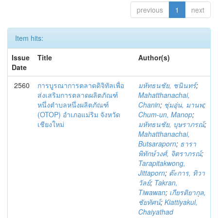
previous
1
next
Item hits:
Issue
Title
Author(s)
Date
2560
การบูรณาการตลาดดิจิทัลเพื่อ
มหัทธนชัย, ชนินทร์
;
ส่งเสริมการตลาดผลิตภัณฑ์
Mahatthanachai,
หนึ่งตำบลหนึ่งผลิตภัณฑ์
Chanin
;
ชุ่มอุ่น, มานพ
;
(OTOP) อำเภอแม่ริม จังหวัด
Chum-un, Manop
;
เชียงใหม่
มหัทธนชัย, บุษราภรณ์
;
Mahatthanachai,
Butsaraporn
;
ธารา
พิทักษ์วงศ์, จิตราภรณ์
;
Tarapitakwong,
Jittaporn
;
ต๊ะการ, ทิวา
วัลย์
;
Takran,
Tiwawan
;
เกียรติยากุล,
ชัยทัศน์
;
Kiattiyakul,
Chaiyathad