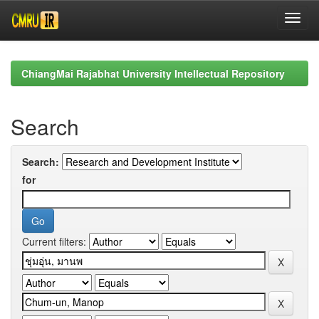
Skip
navigation
ChiangMai Rajabhat University Intellectual Repository
Search
Search:
for
Current filters: