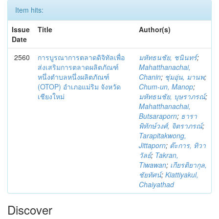
Item hits:
Issue
Title
Author(s)
Date
2560
การบูรณาการตลาดดิจิทัลเพื่อ
มหัทธนชัย, ชนินทร์
;
ส่งเสริมการตลาดผลิตภัณฑ์
Mahatthanachai,
หนึ่งตำบลหนึ่งผลิตภัณฑ์
Chanin
;
ชุ่มอุ่น, มานพ
;
(OTOP) อำเภอแม่ริม จังหวัด
Chum-un, Manop
;
เชียงใหม่
มหัทธนชัย, บุษราภรณ์
;
Mahatthanachai,
Butsaraporn
;
ธารา
พิทักษ์วงศ์, จิตราภรณ์
;
Tarapitakwong,
Jittaporn
;
ต๊ะการ, ทิวา
วัลย์
;
Takran,
Tiwawan
;
เกียรติยากุล,
ชัยทัศน์
;
Kiattiyakul,
Chaiyathad
Discover