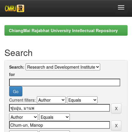
Skip
navigation
ChiangMai Rajabhat University Intellectual Repository
Search
Search:
for
Current filters: