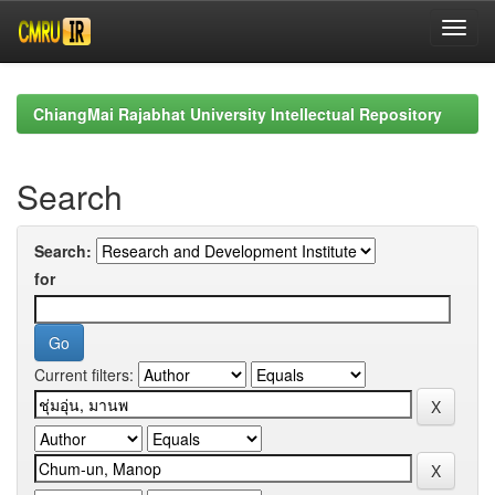
Skip
navigation
ChiangMai Rajabhat University Intellectual Repository
Search
Search:
for
Current filters: