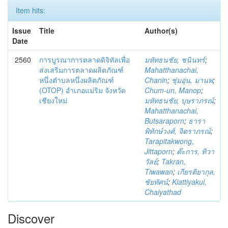
Item hits:
Issue
Title
Author(s)
Date
2560
การบูรณาการตลาดดิจิทัลเพื่อ
มหัทธนชัย, ชนินทร์
;
ส่งเสริมการตลาดผลิตภัณฑ์
Mahatthanachai,
หนึ่งตำบลหนึ่งผลิตภัณฑ์
Chanin
;
ชุ่มอุ่น, มานพ
;
(OTOP) อำเภอแม่ริม จังหวัด
Chum-un, Manop
;
เชียงใหม่
มหัทธนชัย, บุษราภรณ์
;
Mahatthanachai,
Butsaraporn
;
ธารา
พิทักษ์วงศ์, จิตราภรณ์
;
Tarapitakwong,
Jittaporn
;
ต๊ะการ, ทิวา
วัลย์
;
Takran,
Tiwawan
;
เกียรติยากุล,
ชัยทัศน์
;
Kiattiyakul,
Chaiyathad
Discover