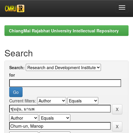
Skip
navigation
ChiangMai Rajabhat University Intellectual Repository
Search
Search:
for
Current filters: