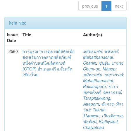
previous
1
next
Item hits:
Issue
Title
Author(s)
Date
2560
การบูรณาการตลาดดิจิทัลเพื่อ
มหัทธนชัย, ชนินทร์
;
ส่งเสริมการตลาดผลิตภัณฑ์
Mahatthanachai,
หนึ่งตำบลหนึ่งผลิตภัณฑ์
Chanin
;
ชุ่มอุ่น, มานพ
;
(OTOP) อำเภอแม่ริม จังหวัด
Chum-un, Manop
;
เชียงใหม่
มหัทธนชัย, บุษราภรณ์
;
Mahatthanachai,
Butsaraporn
;
ธารา
พิทักษ์วงศ์, จิตราภรณ์
;
Tarapitakwong,
Jittaporn
;
ต๊ะการ, ทิวา
วัลย์
;
Takran,
Tiwawan
;
เกียรติยากุล,
ชัยทัศน์
;
Kiattiyakul,
Chaiyathad