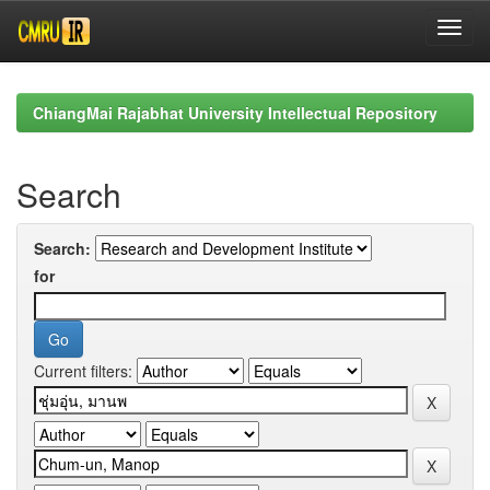
Skip
navigation
ChiangMai Rajabhat University Intellectual Repository
Search
Search:
for
Current filters: