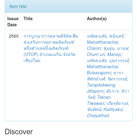
Item hits:
Issue
Title
Author(s)
Date
2560
การบูรณาการตลาดดิจิทัลเพื่อ
มหัทธนชัย, ชนินทร์
;
ส่งเสริมการตลาดผลิตภัณฑ์
Mahatthanachai,
หนึ่งตำบลหนึ่งผลิตภัณฑ์
Chanin
;
ชุ่มอุ่น, มานพ
;
(OTOP) อำเภอแม่ริม จังหวัด
Chum-un, Manop
;
เชียงใหม่
มหัทธนชัย, บุษราภรณ์
;
Mahatthanachai,
Butsaraporn
;
ธารา
พิทักษ์วงศ์, จิตราภรณ์
;
Tarapitakwong,
Jittaporn
;
ต๊ะการ, ทิวา
วัลย์
;
Takran,
Tiwawan
;
เกียรติยากุล,
ชัยทัศน์
;
Kiattiyakul,
Chaiyathad
Discover