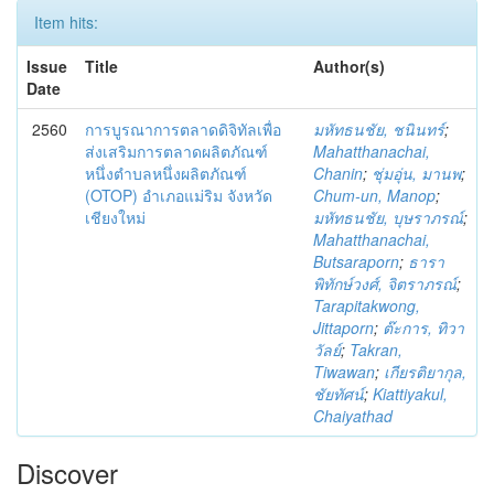
Item hits:
Issue
Title
Author(s)
Date
2560
การบูรณาการตลาดดิจิทัลเพื่อ
มหัทธนชัย, ชนินทร์
;
ส่งเสริมการตลาดผลิตภัณฑ์
Mahatthanachai,
หนึ่งตำบลหนึ่งผลิตภัณฑ์
Chanin
;
ชุ่มอุ่น, มานพ
;
(OTOP) อำเภอแม่ริม จังหวัด
Chum-un, Manop
;
เชียงใหม่
มหัทธนชัย, บุษราภรณ์
;
Mahatthanachai,
Butsaraporn
;
ธารา
พิทักษ์วงศ์, จิตราภรณ์
;
Tarapitakwong,
Jittaporn
;
ต๊ะการ, ทิวา
วัลย์
;
Takran,
Tiwawan
;
เกียรติยากุล,
ชัยทัศน์
;
Kiattiyakul,
Chaiyathad
Discover