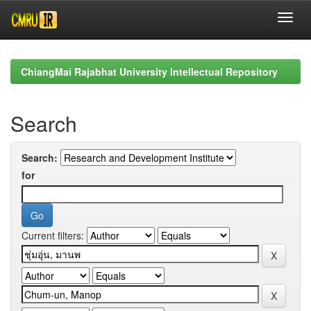
Skip
navigation
ChiangMai Rajabhat University Intellectual Repository
Search
Search:
for
Current filters: