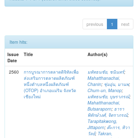
previous
1
next
Item hits:
Issue
Title
Author(s)
Date
2560
การบูรณาการตลาดดิจิทัลเพื่อ
มหัทธนชัย, ชนินทร์
;
ส่งเสริมการตลาดผลิตภัณฑ์
Mahatthanachai,
หนึ่งตำบลหนึ่งผลิตภัณฑ์
Chanin
;
ชุ่มอุ่น, มานพ
;
(OTOP) อำเภอแม่ริม จังหวัด
Chum-un, Manop
;
เชียงใหม่
มหัทธนชัย, บุษราภรณ์
;
Mahatthanachai,
Butsaraporn
;
ธารา
พิทักษ์วงศ์, จิตราภรณ์
;
Tarapitakwong,
Jittaporn
;
ต๊ะการ, ทิวา
วัลย์
;
Takran,