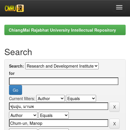
Skip
navigation
ChiangMai Rajabhat University Intellectual Repository
Search
Search:
for
Current filters: