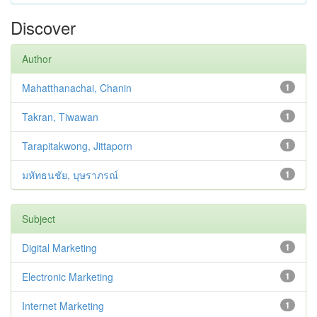
Discover
Author
Mahatthanachai, Chanin
1
Takran, Tiwawan
1
Tarapitakwong, Jittaporn
1
มหัทธนชัย, บุษราภรณ์
1
Subject
Digital Marketing
1
Electronic Marketing
1
Internet Marketing
1