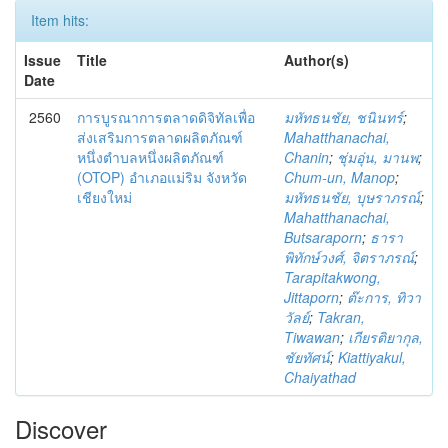
Item hits:
Issue
Title
Author(s)
Date
2560
การบูรณาการตลาดดิจิทัลเพื่อ
มหัทธนชัย, ชนินทร์
;
ส่งเสริมการตลาดผลิตภัณฑ์
Mahatthanachai,
หนึ่งตำบลหนึ่งผลิตภัณฑ์
Chanin
;
ชุ่มอุ่น, มานพ
;
(OTOP) อำเภอแม่ริม จังหวัด
Chum-un, Manop
;
เชียงใหม่
มหัทธนชัย, บุษราภรณ์
;
Mahatthanachai,
Butsaraporn
;
ธารา
พิทักษ์วงศ์, จิตราภรณ์
;
Tarapitakwong,
Jittaporn
;
ต๊ะการ, ทิวา
วัลย์
;
Takran,
Tiwawan
;
เกียรติยากุล,
ชัยทัศน์
;
Kiattiyakul,
Chaiyathad
Discover