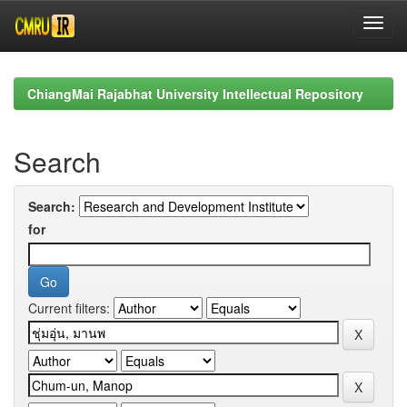
Skip
navigation
ChiangMai Rajabhat University Intellectual Repository
Search
Search:
for
Current filters: