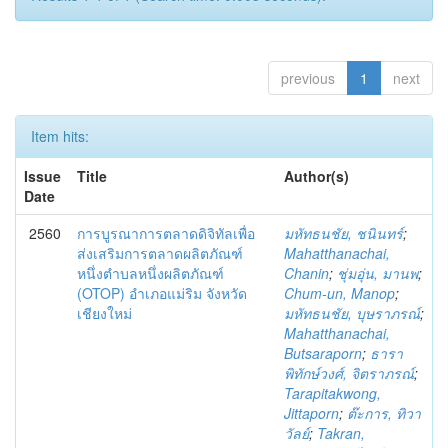
previous
1
next
Item hits:
Issue
Title
Author(s)
Date
2560
การบูรณาการตลาดดิจิทัลเพื่อ
มหัทธนชัย, ชนินทร์
;
ส่งเสริมการตลาดผลิตภัณฑ์
Mahatthanachai,
หนึ่งตำบลหนึ่งผลิตภัณฑ์
Chanin
;
ชุ่มอุ่น, มานพ
;
(OTOP) อำเภอแม่ริม จังหวัด
Chum-un, Manop
;
เชียงใหม่
มหัทธนชัย, บุษราภรณ์
;
Mahatthanachai,
Butsaraporn
;
ธารา
พิทักษ์วงศ์, จิตราภรณ์
;
Tarapitakwong,
Jittaporn
;
ต๊ะการ, ทิวา
วัลย์
;
Takran,