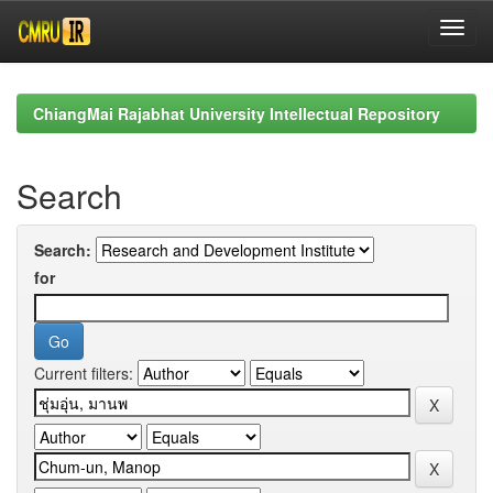
Skip
navigation
ChiangMai Rajabhat University Intellectual Repository
Search
Search:
for
Current filters: