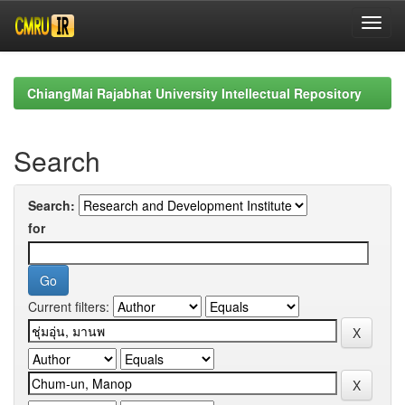
Skip
navigation
ChiangMai Rajabhat University Intellectual Repository
Search
Search:
for
Current filters: