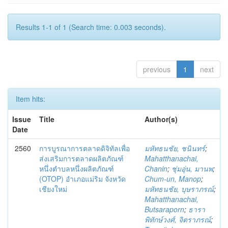
Results 1-1 of 1 (Search time: 0.003 seconds).
previous
1
next
Item hits:
Issue
Title
Author(s)
Date
2560
การบูรณาการตลาดดิจิทัลเพื่อ
มหัทธนชัย, ชนินทร์
;
ส่งเสริมการตลาดผลิตภัณฑ์
Mahatthanachai,
หนึ่งตำบลหนึ่งผลิตภัณฑ์
Chanin
;
ชุ่มอุ่น, มานพ
;
(OTOP) อำเภอแม่ริม จังหวัด
Chum-un, Manop
;
เชียงใหม่
มหัทธนชัย, บุษราภรณ์
;
Mahatthanachai,
Butsaraporn
;
ธารา
พิทักษ์วงศ์, จิตราภรณ์
;