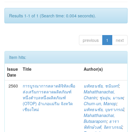
Results 1-1 of 1 (Search time: 0.004 seconds).
previous
1
next
Item hits:
Issue
Title
Author(s)
Date
2560
การบูรณาการตลาดดิจิทัลเพื่อ
มหัทธนชัย, ชนินทร์
;
ส่งเสริมการตลาดผลิตภัณฑ์
Mahatthanachai,
หนึ่งตำบลหนึ่งผลิตภัณฑ์
Chanin
;
ชุ่มอุ่น, มานพ
;
(OTOP) อำเภอแม่ริม จังหวัด
Chum-un, Manop
;
เชียงใหม่
มหัทธนชัย, บุษราภรณ์
;
Mahatthanachai,
Butsaraporn
;
ธารา
พิทักษ์วงศ์, จิตราภรณ์
;