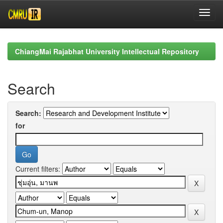
Skip
navigation
ChiangMai Rajabhat University Intellectual Repository
Search
Search:
for
Current filters: