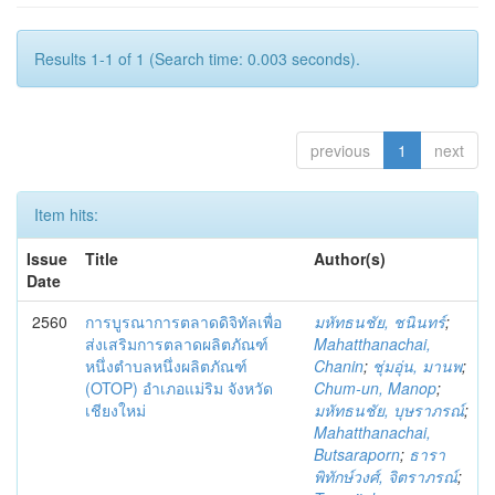
Results 1-1 of 1 (Search time: 0.003 seconds).
previous
1
next
Item hits:
Issue
Title
Author(s)
Date
2560
การบูรณาการตลาดดิจิทัลเพื่อ
มหัทธนชัย, ชนินทร์
;
ส่งเสริมการตลาดผลิตภัณฑ์
Mahatthanachai,
หนึ่งตำบลหนึ่งผลิตภัณฑ์
Chanin
;
ชุ่มอุ่น, มานพ
;
(OTOP) อำเภอแม่ริม จังหวัด
Chum-un, Manop
;
เชียงใหม่
มหัทธนชัย, บุษราภรณ์
;
Mahatthanachai,
Butsaraporn
;
ธารา
พิทักษ์วงศ์, จิตราภรณ์
;