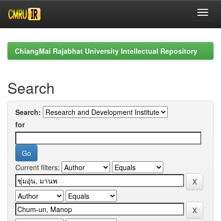
Skip
navigation
ChiangMai Rajabhat University Intellectual Repository
Search
Search:
for
Current filters: