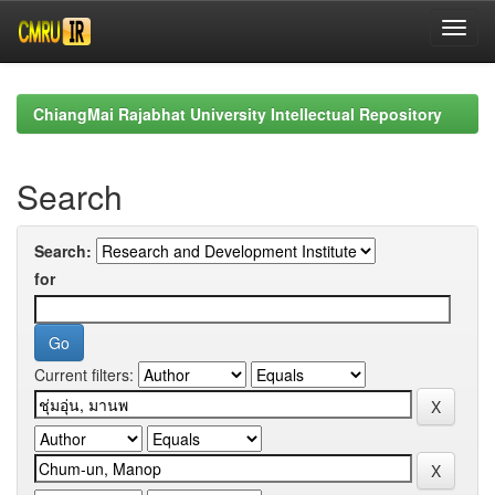
Skip
navigation
ChiangMai Rajabhat University Intellectual Repository
Search
Search:
for
Current filters: