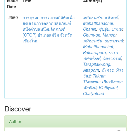
Issue
Title
Author(s)
Date
2560
การบูรณาการตลาดดิจิทัลเพื่อ
มหัทธนชัย, ชนินทร์
;
ส่งเสริมการตลาดผลิตภัณฑ์
Mahatthanachai,
หนึ่งตำบลหนึ่งผลิตภัณฑ์
Chanin
;
ชุ่มอุ่น, มานพ
;
(OTOP) อำเภอแม่ริม จังหวัด
Chum-un, Manop
;
เชียงใหม่
มหัทธนชัย, บุษราภรณ์
;
Mahatthanachai,
Butsaraporn
;
ธารา
พิทักษ์วงศ์, จิตราภรณ์
;
Tarapitakwong,
Jittaporn
;
ต๊ะการ, ทิวา
วัลย์
;
Takran,
Tiwawan
;
เกียรติยากุล,
ชัยทัศน์
;
Kiattiyakul,
Chaiyathad
Discover
Author