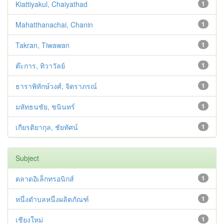
Kiattiyakul, Chaiyathad
1
Mahatthanachai, Chanin
1
Takran, Tiwawan
1
ต๊ะการ, ทิวาวัลย์
1
ธาราพิทักษ์วงศ์, จิตราภรณ์
1
มหัทธนชัย, ชนินทร์
1
เกียรติยากุล, ชัยทัศน์
1
Subject
ตลาดอิเล็กทรอนิกส์
1
หนึ่งตำบลหนึ่งผลิตภัณฑ์
1
เชียงใหม่
1