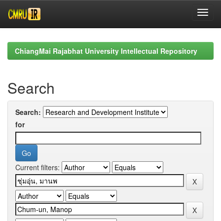
Skip
navigation
ChiangMai Rajabhat University Intellectual Repository
Search
Search:
for
Current filters: