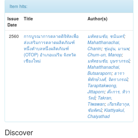
Item hits:
Issue
Title
Author(s)
Date
2560
การบูรณาการตลาดดิจิทัลเพื่อ
มหัทธนชัย, ชนินทร์
;
ส่งเสริมการตลาดผลิตภัณฑ์
Mahatthanachai,
หนึ่งตำบลหนึ่งผลิตภัณฑ์
Chanin
;
ชุ่มอุ่น, มานพ
;
(OTOP) อำเภอแม่ริม จังหวัด
Chum-un, Manop
;
เชียงใหม่
มหัทธนชัย, บุษราภรณ์
;
Mahatthanachai,
Butsaraporn
;
ธารา
พิทักษ์วงศ์, จิตราภรณ์
;
Tarapitakwong,
Jittaporn
;
ต๊ะการ, ทิวา
วัลย์
;
Takran,
Tiwawan
;
เกียรติยากุล,
ชัยทัศน์
;
Kiattiyakul,
Chaiyathad
Discover