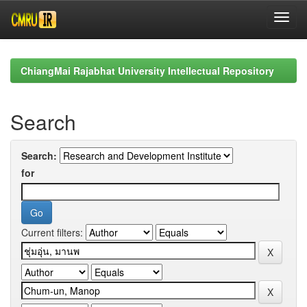
Skip
navigation
ChiangMai Rajabhat University Intellectual Repository
Search
Search:
for
Current filters: