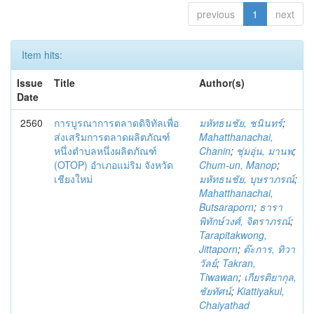
previous
1
next
Item hits:
Issue
Title
Author(s)
Date
2560
การบูรณาการตลาดดิจิทัลเพื่อ
มหัทธนชัย, ชนินทร์
;
ส่งเสริมการตลาดผลิตภัณฑ์
Mahatthanachai,
หนึ่งตำบลหนึ่งผลิตภัณฑ์
Chanin
;
ชุ่มอุ่น, มานพ
;
(OTOP) อำเภอแม่ริม จังหวัด
Chum-un, Manop
;
เชียงใหม่
มหัทธนชัย, บุษราภรณ์
;
Mahatthanachai,
Butsaraporn
;
ธารา
พิทักษ์วงศ์, จิตราภรณ์
;
Tarapitakwong,
Jittaporn
;
ต๊ะการ, ทิวา
วัลย์
;
Takran,
Tiwawan
;
เกียรติยากุล,
ชัยทัศน์
;
Kiattiyakul,
Chaiyathad