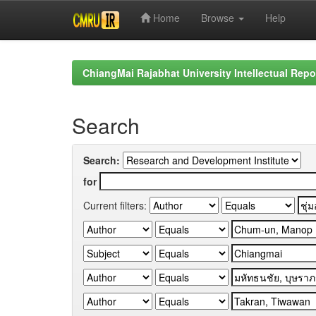
Home
Browse
Help
Skip
navigation
ChiangMai Rajabhat University Intellectual Repo
Search
Search:
for
Current filters: