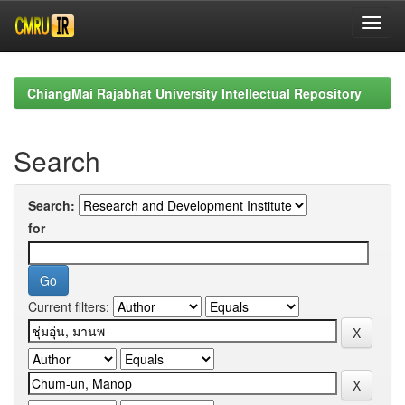
Skip
navigation
ChiangMai Rajabhat University Intellectual Repository
Search
Search:
for
Current filters: