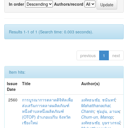
In order
Authors/record
Results 1-1 of 1 (Search time: 0.003 seconds).
previous
1
next
Item hits:
Issue
Title
Author(s)
Date
2560
การบูรณาการตลาดดิจิทัลเพื่อ
มหัทธนชัย, ชนินทร์
;
ส่งเสริมการตลาดผลิตภัณฑ์
Mahatthanachai,
หนึ่งตำบลหนึ่งผลิตภัณฑ์
Chanin
;
ชุ่มอุ่น, มานพ
;
(OTOP) อำเภอแม่ริม จังหวัด
Chum-un, Manop
;
เชียงใหม่
มหัทธนชัย, บุษราภรณ์
;