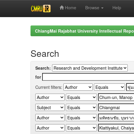
Home
Browse
Help
Skip
navigation
ChiangMai Rajabhat University Intellectual Repo
Search
Search:
for
Current filters: