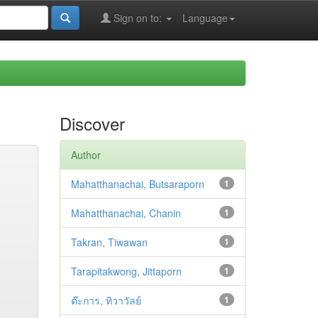
Sign on to:
Language
Discover
Author
Mahatthanachai, Butsaraporn
1
Mahatthanachai, Chanin
1
Takran, Tiwawan
1
Tarapitakwong, Jittaporn
1
ต๊ะการ, ทิวาวัลย์
1