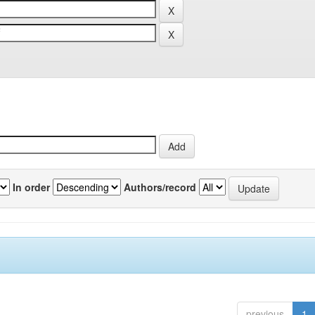
In order
Authors/record
previous
1