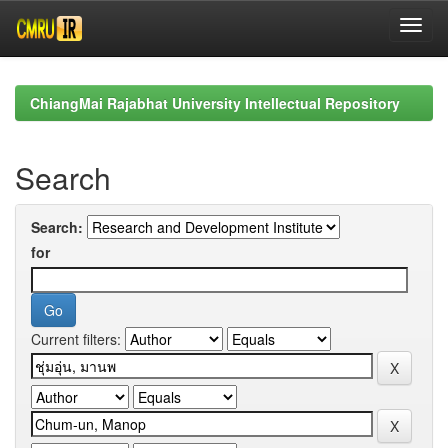
Skip
navigation
ChiangMai Rajabhat University Intellectual Repository
Search
Search:
for
Current filters: