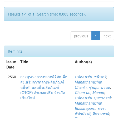
Results 1-1 of 1 (Search time: 0.003 seconds).
previous
1
next
Item hits:
Issue
Title
Author(s)
Date
2560
การบูรณาการตลาดดิจิทัลเพื่อ
มหัทธนชัย, ชนินทร์
;
ส่งเสริมการตลาดผลิตภัณฑ์
Mahatthanachai,
หนึ่งตำบลหนึ่งผลิตภัณฑ์
Chanin
;
ชุ่มอุ่น, มานพ
;
(OTOP) อำเภอแม่ริม จังหวัด
Chum-un, Manop
;
เชียงใหม่
มหัทธนชัย, บุษราภรณ์
;
Mahatthanachai,
Butsaraporn
;
ธารา
พิทักษ์วงศ์, จิตราภรณ์
;