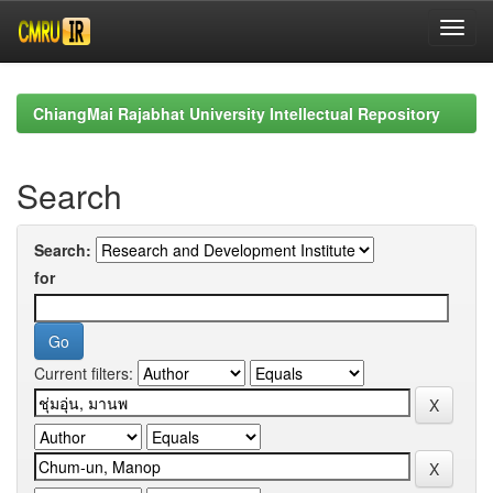
Skip
navigation
ChiangMai Rajabhat University Intellectual Repository
Search
Search:
for
Current filters: