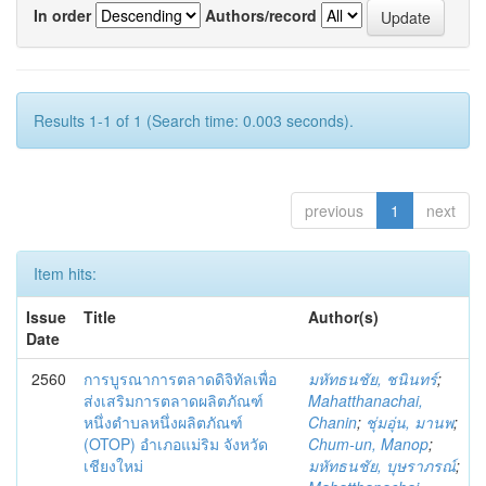
In order
Authors/record
Results 1-1 of 1 (Search time: 0.003 seconds).
previous
1
next
Item hits:
Issue
Title
Author(s)
Date
2560
การบูรณาการตลาดดิจิทัลเพื่อ
มหัทธนชัย, ชนินทร์
;
ส่งเสริมการตลาดผลิตภัณฑ์
Mahatthanachai,
หนึ่งตำบลหนึ่งผลิตภัณฑ์
Chanin
;
ชุ่มอุ่น, มานพ
;
(OTOP) อำเภอแม่ริม จังหวัด
Chum-un, Manop
;
เชียงใหม่
มหัทธนชัย, บุษราภรณ์
;