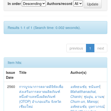
In order
Authors/record
Results 1-1 of 1 (Search time: 0.002 seconds).
previous
1
next
Item hits:
Issue
Title
Author(s)
Date
2560
การบูรณาการตลาดดิจิทัลเพื่อ
มหัทธนชัย, ชนินทร์
;
ส่งเสริมการตลาดผลิตภัณฑ์
Mahatthanachai,
หนึ่งตำบลหนึ่งผลิตภัณฑ์
Chanin
;
ชุ่มอุ่น, มานพ
;
(OTOP) อำเภอแม่ริม จังหวัด
Chum-un, Manop
;
เชียงใหม่
มหัทธนชัย, บุษราภรณ์
;