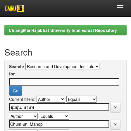
Skip
navigation
ChiangMai Rajabhat University Intellectual Repository
Search
Search:
for
Current filters: