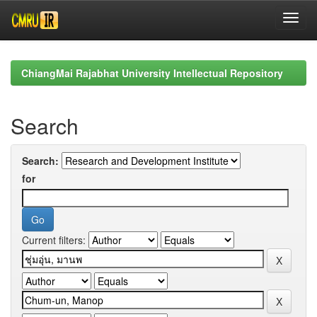
Skip
navigation
ChiangMai Rajabhat University Intellectual Repository
Search
Search:
for
Current filters: