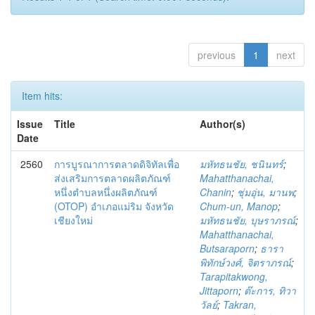
previous
1
next
Item hits:
Issue
Title
Author(s)
Date
2560
การบูรณาการตลาดดิจิทัลเพื่อ
มหัทธนชัย, ชนินทร์
;
ส่งเสริมการตลาดผลิตภัณฑ์
Mahatthanachai,
หนึ่งตำบลหนึ่งผลิตภัณฑ์
Chanin
;
ชุ่มอุ่น, มานพ
;
(OTOP) อำเภอแม่ริม จังหวัด
Chum-un, Manop
;
เชียงใหม่
มหัทธนชัย, บุษราภรณ์
;
Mahatthanachai,
Butsaraporn
;
ธารา
พิทักษ์วงศ์, จิตราภรณ์
;
Tarapitakwong,
Jittaporn
;
ต๊ะการ, ทิวา
วัลย์
;
Takran,