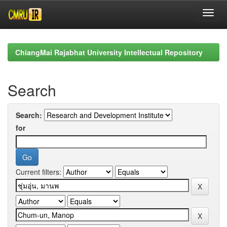
Skip
navigation
ChiangMai Rajabhat University Intellectual Repository
Search
Search:
for
Current filters: