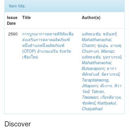
Item hits:
Issue
Title
Author(s)
Date
2560
การบูรณาการตลาดดิจิทัลเพื่อ
มหัทธนชัย, ชนินทร์
;
ส่งเสริมการตลาดผลิตภัณฑ์
Mahatthanachai,
หนึ่งตำบลหนึ่งผลิตภัณฑ์
Chanin
;
ชุ่มอุ่น, มานพ
;
(OTOP) อำเภอแม่ริม จังหวัด
Chum-un, Manop
;
เชียงใหม่
มหัทธนชัย, บุษราภรณ์
;
Mahatthanachai,
Butsaraporn
;
ธารา
พิทักษ์วงศ์, จิตราภรณ์
;
Tarapitakwong,
Jittaporn
;
ต๊ะการ, ทิวา
วัลย์
;
Takran,
Tiwawan
;
เกียรติยากุล,
ชัยทัศน์
;
Kiattiyakul,
Chaiyathad
Discover