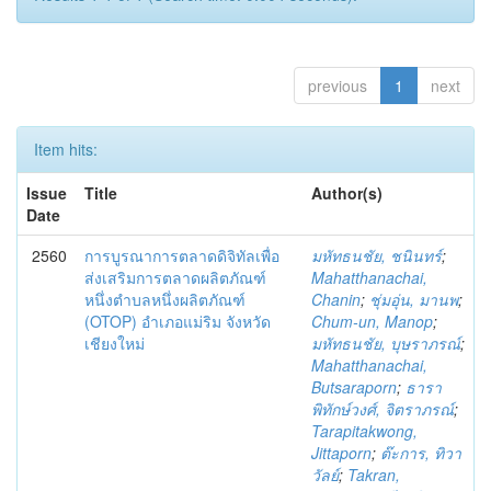
previous
1
next
Item hits:
Issue
Title
Author(s)
Date
2560
การบูรณาการตลาดดิจิทัลเพื่อ
มหัทธนชัย, ชนินทร์
;
ส่งเสริมการตลาดผลิตภัณฑ์
Mahatthanachai,
หนึ่งตำบลหนึ่งผลิตภัณฑ์
Chanin
;
ชุ่มอุ่น, มานพ
;
(OTOP) อำเภอแม่ริม จังหวัด
Chum-un, Manop
;
เชียงใหม่
มหัทธนชัย, บุษราภรณ์
;
Mahatthanachai,
Butsaraporn
;
ธารา
พิทักษ์วงศ์, จิตราภรณ์
;
Tarapitakwong,
Jittaporn
;
ต๊ะการ, ทิวา
วัลย์
;
Takran,