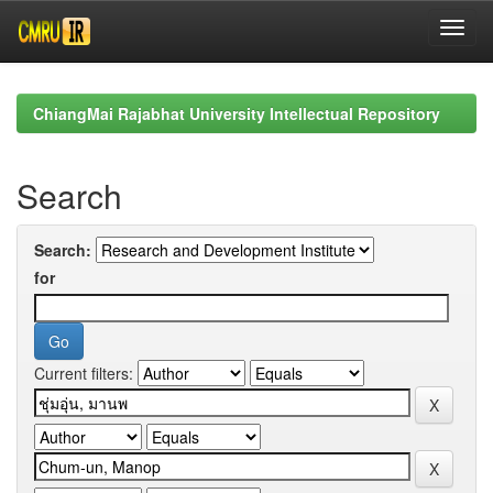
Skip
navigation
ChiangMai Rajabhat University Intellectual Repository
Search
Search:
for
Current filters: