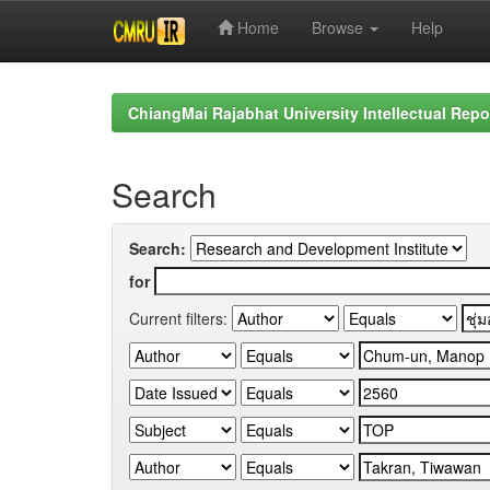
Home
Browse
Help
Skip
navigation
ChiangMai Rajabhat University Intellectual Repo
Search
Search:
for
Current filters: