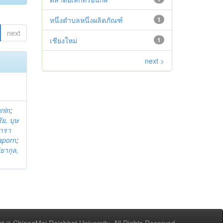
หนึ่งตำบลหนึ่งผลิตภัณฑ์
1
next
เชียงใหม่
1
next >
anin
;
ย, บุษ
ารา
taporn
;
ิยากุล,