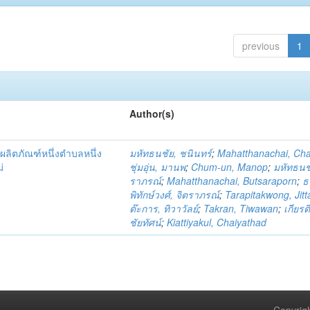
previous
1
Author(s)
ผลิตภัณฑ์หนึ่งตำบลหนึ่ง
มหัทธนชัย, ชนินทร์
;
Mahatthanachai, Ch
่
ชุ่มอุ่น, มานพ
;
Chum-un, Manop
;
มหัทธนชั
ราภรณ์
;
Mahatthanachai, Butsaraporn
;
ธ
พิทักษ์วงศ์, จิตราภรณ์
;
Tarapitakwong, Jit
ต๊ะการ, ทิวาวัลย์
;
Takran, Tiwawan
;
เกียรต
ชัยทัศน์
;
Kiattiyakul, Chaiyathad