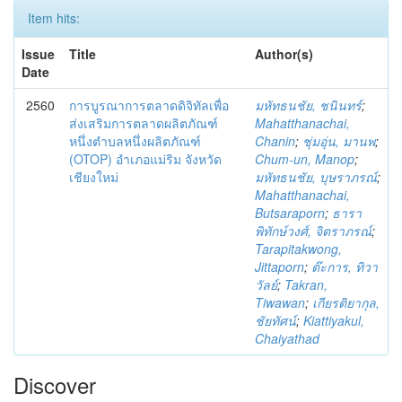
Item hits:
Issue
Title
Author(s)
Date
2560
การบูรณาการตลาดดิจิทัลเพื่อ
มหัทธนชัย, ชนินทร์
;
ส่งเสริมการตลาดผลิตภัณฑ์
Mahatthanachai,
หนึ่งตำบลหนึ่งผลิตภัณฑ์
Chanin
;
ชุ่มอุ่น, มานพ
;
(OTOP) อำเภอแม่ริม จังหวัด
Chum-un, Manop
;
เชียงใหม่
มหัทธนชัย, บุษราภรณ์
;
Mahatthanachai,
Butsaraporn
;
ธารา
พิทักษ์วงศ์, จิตราภรณ์
;
Tarapitakwong,
Jittaporn
;
ต๊ะการ, ทิวา
วัลย์
;
Takran,
Tiwawan
;
เกียรติยากุล,
ชัยทัศน์
;
Kiattiyakul,
Chaiyathad
Discover