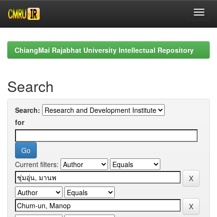
Skip
navigation
ChiangMai Rajabhat University Intellectual Repository
Search
Search:
for
Current filters: