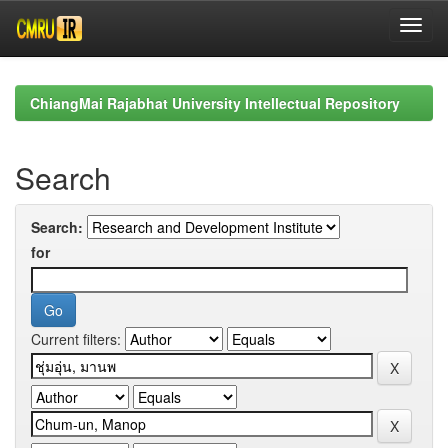
Skip
navigation
ChiangMai Rajabhat University Intellectual Repository
Search
Search:
for
Current filters: