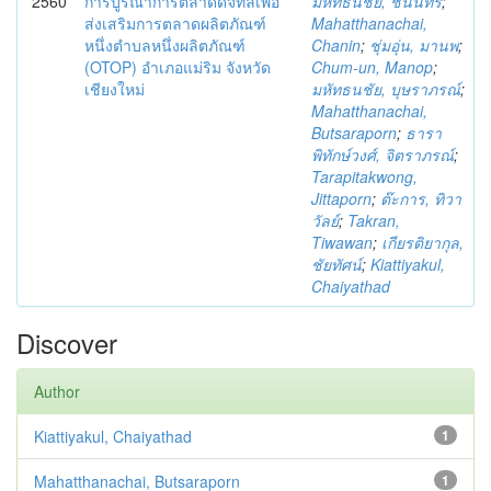
2560
การบูรณาการตลาดดิจิทัลเพื่อ
มหัทธนชัย, ชนินทร์
;
ส่งเสริมการตลาดผลิตภัณฑ์
Mahatthanachai,
หนึ่งตำบลหนึ่งผลิตภัณฑ์
Chanin
;
ชุ่มอุ่น, มานพ
;
(OTOP) อำเภอแม่ริม จังหวัด
Chum-un, Manop
;
เชียงใหม่
มหัทธนชัย, บุษราภรณ์
;
Mahatthanachai,
Butsaraporn
;
ธารา
พิทักษ์วงศ์, จิตราภรณ์
;
Tarapitakwong,
Jittaporn
;
ต๊ะการ, ทิวา
วัลย์
;
Takran,
Tiwawan
;
เกียรติยากุล,
ชัยทัศน์
;
Kiattiyakul,
Chaiyathad
Discover
Author
Kiattiyakul, Chaiyathad
1
Mahatthanachai, Butsaraporn
1