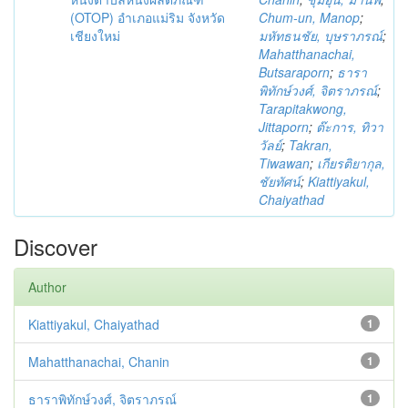
(OTOP) อำเภอแม่ริม จังหวัด
Chum-un, Manop
;
เชียงใหม่
มหัทธนชัย, บุษราภรณ์
;
Mahatthanachai,
Butsaraporn
;
ธารา
พิทักษ์วงศ์, จิตราภรณ์
;
Tarapitakwong,
Jittaporn
;
ต๊ะการ, ทิวา
วัลย์
;
Takran,
Tiwawan
;
เกียรติยากุล,
ชัยทัศน์
;
Kiattiyakul,
Chaiyathad
Discover
Author
Kiattiyakul, Chaiyathad
1
Mahatthanachai, Chanin
1
ธาราพิทักษ์วงศ์, จิตราภรณ์
1