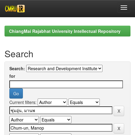
Skip
navigation
ChiangMai Rajabhat University Intellectual Repository
Search
Search:
for
Current filters: