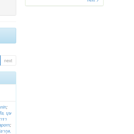
next
anin
;
ย, บุษ
ารา
taporn
;
ิยากุล,