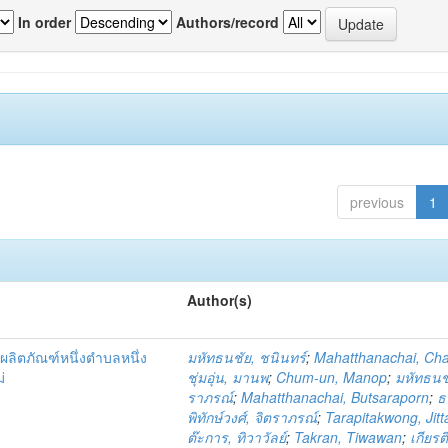
In order
Authors/record
previous
1
Author(s)
ผลิตภัณฑ์หนึ่งตำบลหนึ่ง
มหัทธนชัย, ชนินทร์
;
Mahatthanachai, Ch
่
ชุ่มอุ่น, มานพ
;
Chum-un, Manop
;
มหัทธนชั
ราภรณ์
;
Mahatthanachai, Butsaraporn
;
ธ
พิทักษ์วงศ์, จิตราภรณ์
;
Tarapitakwong, Jit
ต๊ะการ, ทิวาวัลย์
;
Takran, Tiwawan
;
เกียรต