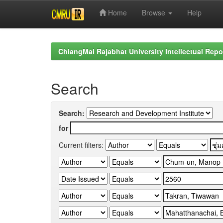
Home
Browse
Help
Skip
navigation
ChiangMai Rajabhat University Intellectual Repo
Search
Search:
for
Current filters: