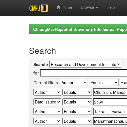
Home
Browse
Help
Skip
navigation
ChiangMai Rajabhat University Intellectual Repo
Search
Search:
for
Current filters: