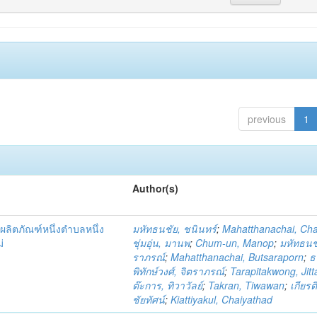
previous
1
Author(s)
ผลิตภัณฑ์หนึ่งตำบลหนึ่ง
มหัทธนชัย, ชนินทร์
;
Mahatthanachai, Ch
่
ชุ่มอุ่น, มานพ
;
Chum-un, Manop
;
มหัทธนชั
ราภรณ์
;
Mahatthanachai, Butsaraporn
;
ธ
พิทักษ์วงศ์, จิตราภรณ์
;
Tarapitakwong, Jit
ต๊ะการ, ทิวาวัลย์
;
Takran, Tiwawan
;
เกียรต
ชัยทัศน์
;
Kiattiyakul, Chaiyathad