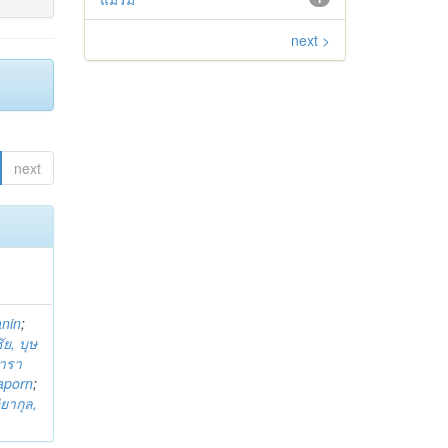
next >
next
anin
;
ย, บุษ
ารา
taporn
;
ิยากุล,