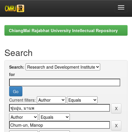
Skip
navigation
ChiangMai Rajabhat University Intellectual Repository
Search
Search:
for
Current filters: