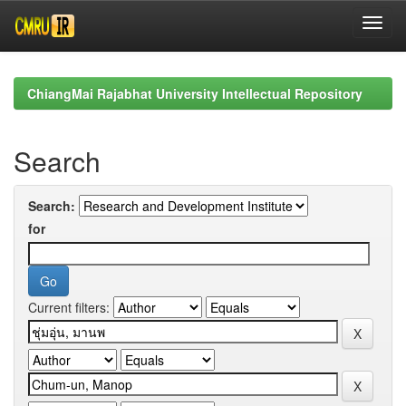
Skip
navigation
ChiangMai Rajabhat University Intellectual Repository
Search
Search:
for
Current filters: