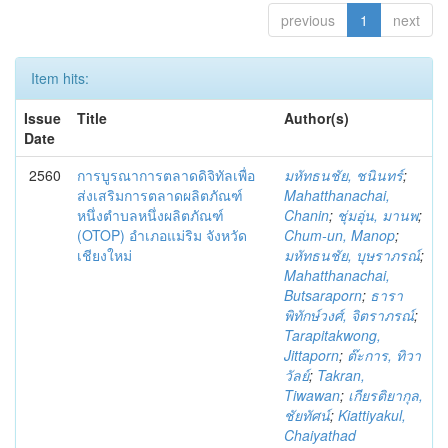
previous
1
next
Item hits:
Issue
Title
Author(s)
Date
2560
การบูรณาการตลาดดิจิทัลเพื่อ
มหัทธนชัย, ชนินทร์
;
ส่งเสริมการตลาดผลิตภัณฑ์
Mahatthanachai,
หนึ่งตำบลหนึ่งผลิตภัณฑ์
Chanin
;
ชุ่มอุ่น, มานพ
;
(OTOP) อำเภอแม่ริม จังหวัด
Chum-un, Manop
;
เชียงใหม่
มหัทธนชัย, บุษราภรณ์
;
Mahatthanachai,
Butsaraporn
;
ธารา
พิทักษ์วงศ์, จิตราภรณ์
;
Tarapitakwong,
Jittaporn
;
ต๊ะการ, ทิวา
วัลย์
;
Takran,
Tiwawan
;
เกียรติยากุล,
ชัยทัศน์
;
Kiattiyakul,
Chaiyathad