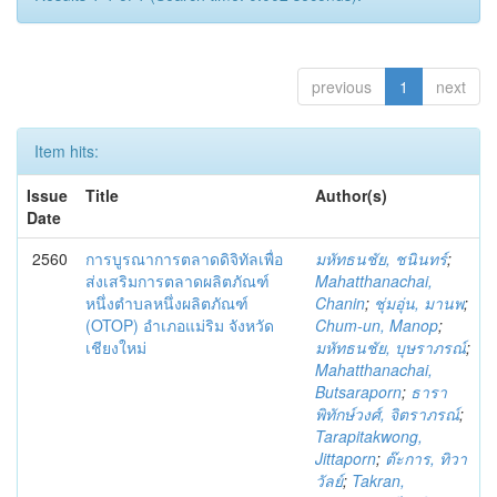
previous
1
next
Item hits:
Issue
Title
Author(s)
Date
2560
การบูรณาการตลาดดิจิทัลเพื่อ
มหัทธนชัย, ชนินทร์
;
ส่งเสริมการตลาดผลิตภัณฑ์
Mahatthanachai,
หนึ่งตำบลหนึ่งผลิตภัณฑ์
Chanin
;
ชุ่มอุ่น, มานพ
;
(OTOP) อำเภอแม่ริม จังหวัด
Chum-un, Manop
;
เชียงใหม่
มหัทธนชัย, บุษราภรณ์
;
Mahatthanachai,
Butsaraporn
;
ธารา
พิทักษ์วงศ์, จิตราภรณ์
;
Tarapitakwong,
Jittaporn
;
ต๊ะการ, ทิวา
วัลย์
;
Takran,