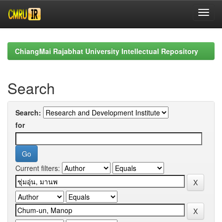
Skip
navigation
ChiangMai Rajabhat University Intellectual Repository
Search
Search:
for
Current filters: