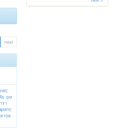
next
anin
;
ย, บุษ
ารา
taporn
;
ิยากุล,