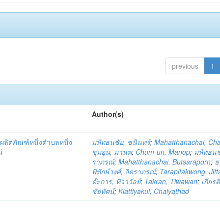
previous
1
Author(s)
ผลิตภัณฑ์หนึ่งตำบลหนึ่ง
มหัทธนชัย, ชนินทร์
;
Mahatthanachai, Ch
่
ชุ่มอุ่น, มานพ
;
Chum-un, Manop
;
มหัทธนชั
ราภรณ์
;
Mahatthanachai, Butsaraporn
;
ธ
พิทักษ์วงศ์, จิตราภรณ์
;
Tarapitakwong, Jit
ต๊ะการ, ทิวาวัลย์
;
Takran, Tiwawan
;
เกียรต
ชัยทัศน์
;
Kiattiyakul, Chaiyathad