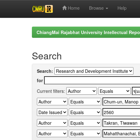
Home
Browse
Help
Skip
navigation
ChiangMai Rajabhat University Intellectual Repo
Search
Search:
for
Current filters: