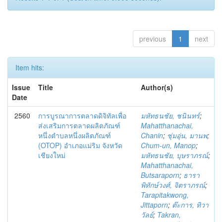
previous
1
next
Item hits:
Issue
Title
Author(s)
Date
2560
การบูรณาการตลาดดิจิทัลเพื่อ
มหัทธนชัย, ชนินทร์
;
ส่งเสริมการตลาดผลิตภัณฑ์
Mahatthanachai,
หนึ่งตำบลหนึ่งผลิตภัณฑ์
Chanin
;
ชุ่มอุ่น, มานพ
;
(OTOP) อำเภอแม่ริม จังหวัด
Chum-un, Manop
;
เชียงใหม่
มหัทธนชัย, บุษราภรณ์
;
Mahatthanachai,
Butsaraporn
;
ธารา
พิทักษ์วงศ์, จิตราภรณ์
;
Tarapitakwong,
Jittaporn
;
ต๊ะการ, ทิวา
วัลย์
;
Takran,