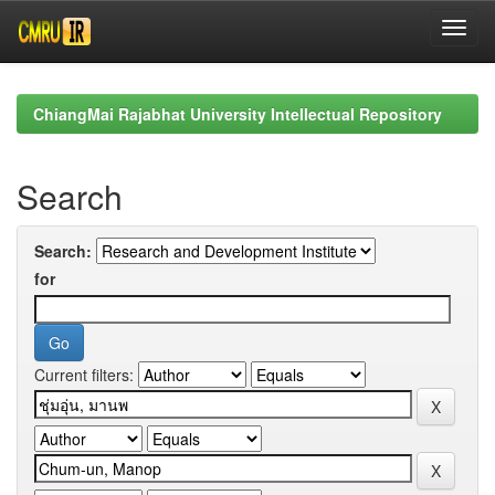
Skip
navigation
ChiangMai Rajabhat University Intellectual Repository
Search
Search:
for
Current filters: