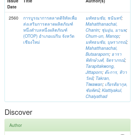
Issue
Title
Author(s)
Date
2560
การบูรณาการตลาดดิจิทัลเพื่อ
มหัทธนชัย, ชนินทร์
;
ส่งเสริมการตลาดผลิตภัณฑ์
Mahatthanachai,
หนึ่งตำบลหนึ่งผลิตภัณฑ์
Chanin
;
ชุ่มอุ่น, มานพ
;
(OTOP) อำเภอแม่ริม จังหวัด
Chum-un, Manop
;
เชียงใหม่
มหัทธนชัย, บุษราภรณ์
;
Mahatthanachai,
Butsaraporn
;
ธารา
พิทักษ์วงศ์, จิตราภรณ์
;
Tarapitakwong,
Jittaporn
;
ต๊ะการ, ทิวา
วัลย์
;
Takran,
Tiwawan
;
เกียรติยากุล,
ชัยทัศน์
;
Kiattiyakul,
Chaiyathad
Discover
Author