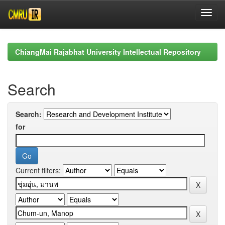
Skip
navigation
ChiangMai Rajabhat University Intellectual Repository
Search
Search:
for
Current filters: