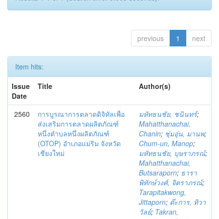
previous
1
next
Item hits:
Issue
Title
Author(s)
Date
2560
การบูรณาการตลาดดิจิทัลเพื่อ
มหัทธนชัย, ชนินทร์
;
ส่งเสริมการตลาดผลิตภัณฑ์
Mahatthanachai,
หนึ่งตำบลหนึ่งผลิตภัณฑ์
Chanin
;
ชุ่มอุ่น, มานพ
;
(OTOP) อำเภอแม่ริม จังหวัด
Chum-un, Manop
;
เชียงใหม่
มหัทธนชัย, บุษราภรณ์
;
Mahatthanachai,
Butsaraporn
;
ธารา
พิทักษ์วงศ์, จิตราภรณ์
;
Tarapitakwong,
Jittaporn
;
ต๊ะการ, ทิวา
วัลย์
;
Takran,