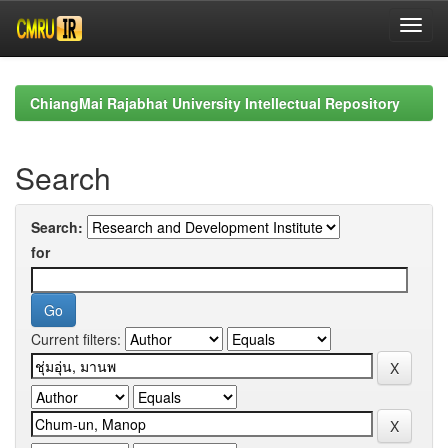
Skip
navigation
ChiangMai Rajabhat University Intellectual Repository
Search
Search:
for
Current filters: