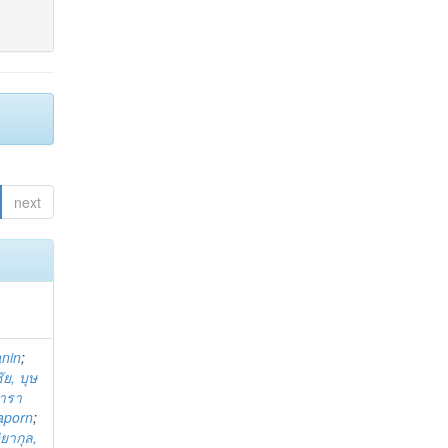
next
anin
;
ย, บุษ
ารา
taporn
;
ิยากุล,