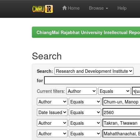
Home
Browse
Help
Skip
navigation
ChiangMai Rajabhat University Intellectual Repo
Search
Search:
for
Current filters: