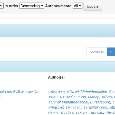
In order
Authors/record
previous
1
Author(s)
ผลิตภัณฑ์หนึ่งตำบลหนึ่ง
มหัทธนชัย, ชนินทร์
;
Mahatthanachai, Ch
่
ชุ่มอุ่น, มานพ
;
Chum-un, Manop
;
มหัทธนชั
ราภรณ์
;
Mahatthanachai, Butsaraporn
;
ธ
พิทักษ์วงศ์, จิตราภรณ์
;
Tarapitakwong, Jit
ต๊ะการ, ทิวาวัลย์
;
Takran, Tiwawan
;
เกียรต