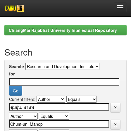
Skip
navigation
ChiangMai Rajabhat University Intellectual Repository
Search
Search:
for
Current filters: