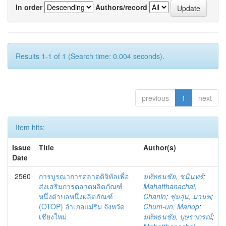
In order
Authors/record
Results 1-1 of 1 (Search time: 0.004 seconds).
previous
1
next
Item hits:
Issue
Title
Author(s)
Date
2560
การบูรณาการตลาดดิจิทัลเพื่อ
มหัทธนชัย, ชนินทร์
;
ส่งเสริมการตลาดผลิตภัณฑ์
Mahatthanachai,
หนึ่งตำบลหนึ่งผลิตภัณฑ์
Chanin
;
ชุ่มอุ่น, มานพ
;
(OTOP) อำเภอแม่ริม จังหวัด
Chum-un, Manop
;
เชียงใหม่
มหัทธนชัย, บุษราภรณ์
;