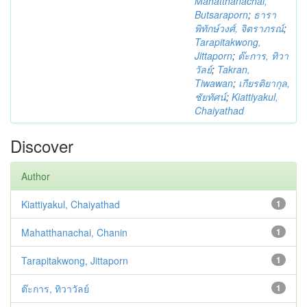
Mahatthanachai,
Butsaraporn
;
ธารา
พิทักษ์วงศ์, จิตราภรณ์
;
Tarapitakwong,
Jittaporn
;
ต๊ะการ, ทิวา
วัลย์
;
Takran,
Tiwawan
;
เกียรติยากุล,
ชัยทัศน์
;
Kiattiyakul,
Chaiyathad
Discover
Author
Kiattiyakul, Chaiyathad
1
Mahatthanachai, Chanin
1
Tarapitakwong, Jittaporn
1
ต๊ะการ, ทิวาวัลย์
1